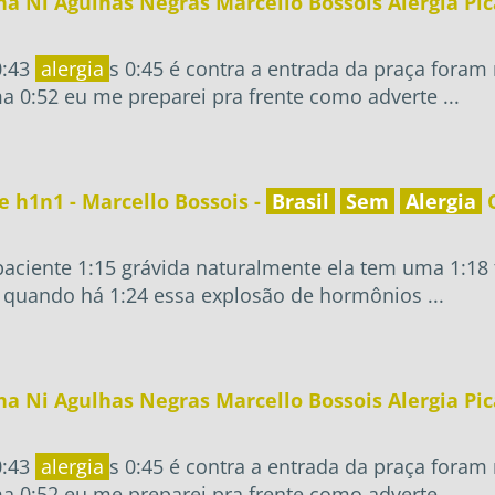
a Ni Agulhas Negras Marcello Bossois Alergia Pic
0:43
alergia
s 0:45 é contra a entrada da praça fora
 0:52 eu me preparei pra frente como adverte ...
 h1n1 - Marcello Bossois -
Brasil
Sem
Alergia
C
 paciente 1:15 grávida naturalmente ela tem uma 1:18 
quando há 1:24 essa explosão de hormônios ...
a Ni Agulhas Negras Marcello Bossois Alergia Pic
0:43
alergia
s 0:45 é contra a entrada da praça fora
 0:52 eu me preparei pra frente como adverte ...