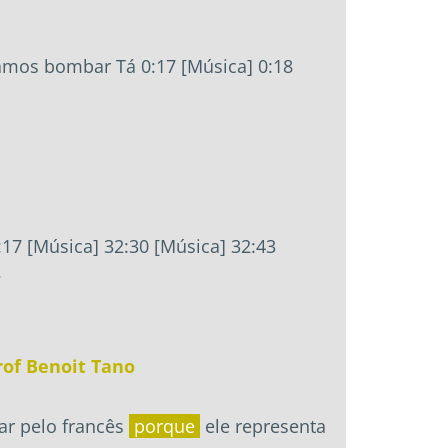
Vamos bombar Tá 0:17 [Música] 0:18
7 [Música] 32:30 [Música] 32:43
.
rof Benoit Tano
tar pelo francês
porque
ele representa