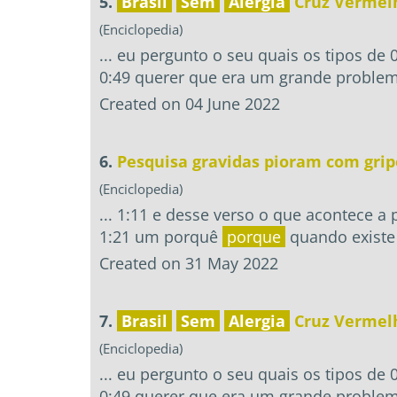
5.
Brasil
Sem
Alergia
Cruz Vermelh
(Enciclopedia)
... eu pergunto o seu quais os tipos de 
0:49 querer que era um grande problema
Created on 04 June 2022
6.
Pesquisa gravidas pioram com gripe
(Enciclopedia)
... 1:11 e desse verso o que acontece a
1:21 um porquê
porque
quando existe 
Created on 31 May 2022
7.
Brasil
Sem
Alergia
Cruz Vermelh
(Enciclopedia)
... eu pergunto o seu quais os tipos de 
0:49 querer que era um grande problema