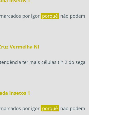
ada Insetos 1
m marcados por igor
porquê
não podem
ruz Vermelha NI
tendência ter mais células t h 2 do sega
ada Insetos 1
m marcados por igor
porquê
não podem