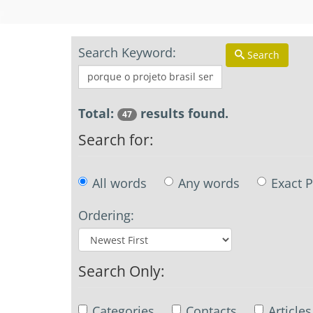
Search Keyword:
Search
Total:
results found.
47
Search for:
All words
Any words
Exact 
Ordering:
Search Only:
Categories
Contacts
Articles