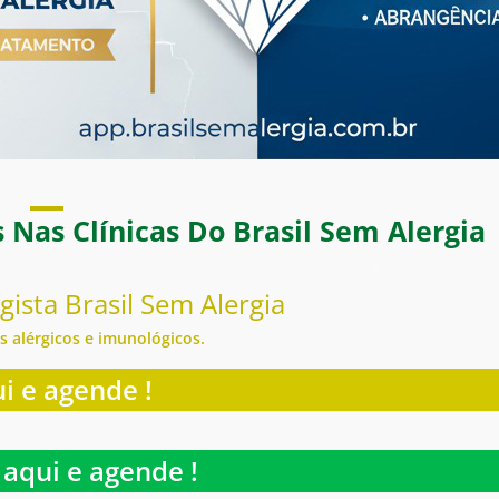
Nas Clínicas Do Brasil Sem Alergia
ista Brasil Sem Alergia
s alérgicos e imunológicos.
i e agende !
aqui e agende !