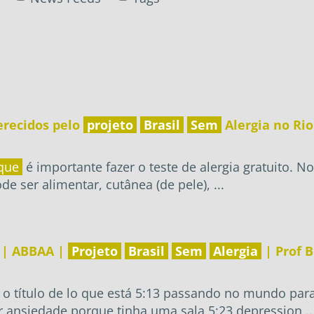
erecidos pelo
projeto
Brasil
Sem
Alergia no Rio
que
é importante fazer o teste de alergia gratuito. N
e ser alimentar, cutânea (de pele), ...
 | ABBAA |
Projeto
Brasil
Sem
Alergia
| Prof B
com o título de lo que está 5:13 passando no mundo p
r ansiedade porque tinha uma sala 5:23 depression ..