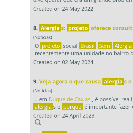
Created on 24 May 2022
8.
Alergia
s:
projeto
oferece consult
(Noticias)
O
projeto
social
Brasil
Sem
Alergia
recentemente uma unidade no bairro do
Created on 02 May 2024
9.
Veja agora o que causa
alergia
s e
(Noticias)
... em
Duque de Caxias
, é possível rea
alergia
s e
porque
é importante fazer o
Created on 24 April 2023