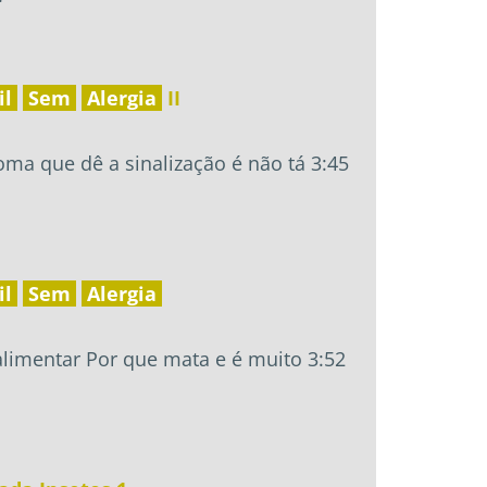
il
Sem
Alergia
II
ma que dê a sinalização é não tá 3:45
il
Sem
Alergia
alimentar Por que mata e é muito 3:52