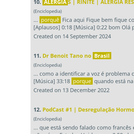
10.
ALERGIA
S | RINITE | ALERGIA R
(Enciclopedia)
...
porquê
Fica aqui Fique bem fique co
[Aplausos] 0:18 [Música] 0:22 bom Olá 
Created on 14 September 2024
11.
Dr Benoit Tano no
Brasil
(Enciclopedia)
... como a identificar a voz é problema
[Música] 33:18
porque
quando está na 
Created on 13 December 2022
12.
PodCast #1 | Desregulação Hormo
(Enciclopedia)
... que está sendo falado como francês 