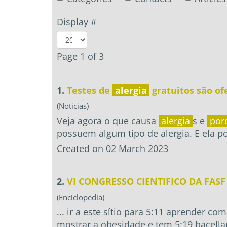
Display #
Page 1 of 3
1.
Testes de
alergia
gratuitos são of
(Noticias)
Veja agora o que causa
alergia
s e
por
possuem algum tipo de alergia. E ela pod
Created on 02 March 2023
2.
VI CONGRESSO CIENTIFICO DA FASF
(Enciclopedia)
... ir a este sítio para 5:11 aprender 
mostrar a obesidade e tem 5:19 bacella